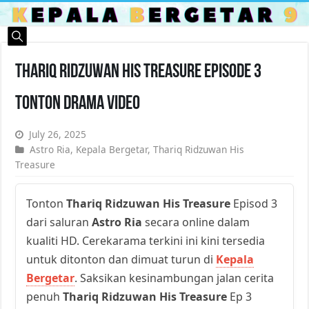
Thariq Ridzuwan His Treasure Episode 3
Tonton Drama Video
July 26, 2025
Astro Ria
,
Kepala Bergetar
,
Thariq Ridzuwan His
Treasure
Tonton
Thariq Ridzuwan His Treasure
Episod 3
dari saluran
Astro Ria
secara online dalam
kualiti HD. Cerekarama terkini ini kini tersedia
untuk ditonton dan dimuat turun di
Kepala
Bergetar
. Saksikan kesinambungan jalan cerita
penuh
Thariq Ridzuwan His Treasure
Ep 3