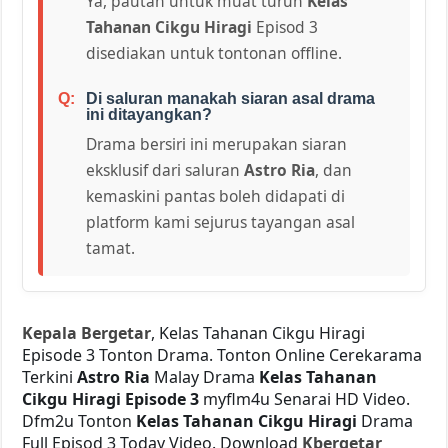
Ya, pautan untuk muat turun
Kelas
Tahanan Cikgu Hiragi
Episod 3
disediakan untuk tontonan offline.
Di saluran manakah siaran asal drama
ini ditayangkan?
Drama bersiri ini merupakan siaran
eksklusif dari saluran
Astro Ria
, dan
kemaskini pantas boleh didapati di
platform kami sejurus tayangan asal
tamat.
Kepala Bergetar
, Kelas Tahanan Cikgu Hiragi
Episode 3 Tonton Drama. Tonton Online Cerekarama
Terkini
Astro Ria
Malay Drama
Kelas Tahanan
Cikgu Hiragi Episode 3
myflm4u Senarai HD Video.
Dfm2u Tonton
Kelas Tahanan Cikgu Hiragi
Drama
Full Episod 3 Today Video. Download
Kbergetar