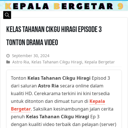
Kelas Tahanan Cikgu Hiragi Episode 3
Tonton Drama Video
September 30, 2024
Astro Ria
,
Kelas Tahanan Cikgu Hiragi
,
Kepala Bergetar
Tonton
Kelas Tahanan Cikgu Hiragi
Episod 3
dari saluran
Astro Ria
secara online dalam
kualiti HD. Cerekarama terkini ini kini tersedia
untuk ditonton dan dimuat turun di
Kepala
Bergetar
. Saksikan kesinambungan jalan cerita
penuh
Kelas Tahanan Cikgu Hiragi
Ep 3
dengan kualiti video terbaik dan pelayan (server)