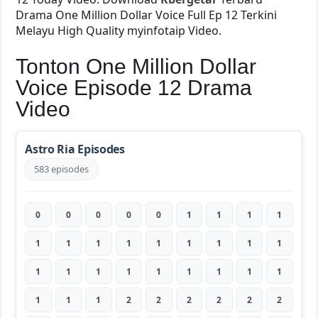
Drama One Million Dollar Voice Full Ep 12 Terkini
Melayu High Quality myinfotaip Video.
Tonton One Million Dollar
Voice Episode 12 Drama
Video
Astro Ria Episodes
583 episodes
0
0
0
0
0
1
1
1
1
1
1
1
1
1
1
1
1
1
1
1
1
1
1
1
1
1
1
1
1
1
2
2
2
2
2
2