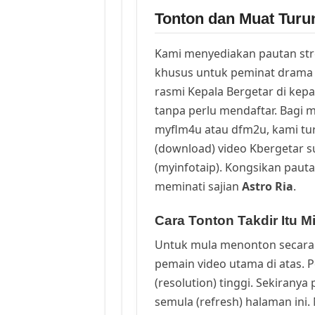
Tonton dan Muat Turun
Kami menyediakan pautan st
khusus untuk peminat drama 
rasmi Kepala Bergetar di kep
tanpa perlu mendaftar. Bagi m
myflm4u atau dfm2u, kami t
(download) video Kbergetar s
(myinfotaip). Kongsikan pauta
meminati sajian
Astro Ria
.
Cara Tonton Takdir Itu M
Untuk mula menonton secara 
pemain video utama di atas. 
(resolution) tinggi. Sekirany
semula (refresh) halaman ini