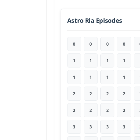
Astro Ria Episodes
0
0
0
0
1
1
1
1
1
1
1
1
2
2
2
2
2
2
2
2
3
3
3
3