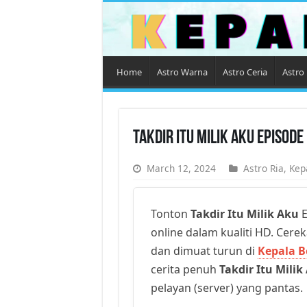
Home
Astro Warna
Astro Ceria
Astro 
Takdir Itu Milik Aku Episod
March 12, 2024
Astro Ria
,
Kep
Tonton
Takdir Itu Milik Aku
E
online dalam kualiti HD. Cerek
dan dimuat turun di
Kepala B
cerita penuh
Takdir Itu Milik
pelayan (server) yang pantas.