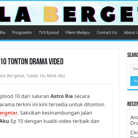
Ria
Programtv
TV3 Episod
Filem Melayu
Contact Us
About 
Sear
e 10 Tonton Drama Video
ala Bergetar
,
Takdir Itu Milik Aku
pisod 10 dari saluran
Astro Ria
secara
arama terkini ini kini tersedia untuk ditonton
Rece
ergetar
. Saksikan kesinambungan jalan
Ano
 Aku
Ep 10 dengan kualiti video terbaik dan
Dr
Cin
Dr