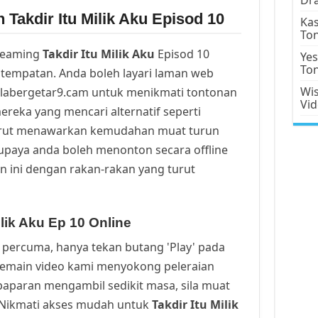
 Takdir Itu Milik Aku Episod 10
Kas
To
reaming
Takdir Itu Milik Aku
Episod 10
Yes
To
tempatan. Anda boleh layari laman web
Wis
alabergetar9.cam untuk menikmati tontonan
Vi
ereka yang mencari alternatif seperti
urut menawarkan kemudahan muat turun
upaya anda boleh menonton secara offline
n ini dengan rakan-rakan yang turut
ilik Aku Ep 10 Online
percuma, hanya tekan butang 'Play' pada
Pemain video kami menyokong peleraian
a paparan mengambil sedikit masa, sila muat
. Nikmati akses mudah untuk
Takdir Itu Milik