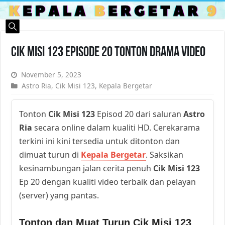
Cik Misi 123 Episode 20 Tonton Drama Video
November 5, 2023
Astro Ria
,
Cik Misi 123
,
Kepala Bergetar
Tonton
Cik Misi 123
Episod 20 dari saluran
Astro
Ria
secara online dalam kualiti HD. Cerekarama
terkini ini kini tersedia untuk ditonton dan
dimuat turun di
Kepala Bergetar
. Saksikan
kesinambungan jalan cerita penuh
Cik Misi 123
Ep 20 dengan kualiti video terbaik dan pelayan
(server) yang pantas.
Tonton dan Muat Turun Cik Misi 123