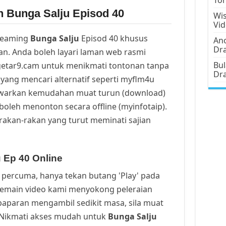
n Bunga Salju Episod 40
Wis
Vi
reaming
Bunga Salju
Episod 40 khusus
Ano
Dr
n. Anda boleh layari laman web rasmi
Bul
getar9.cam untuk menikmati tontonan tanpa
Dr
yang mencari alternatif seperti myflm4u
awarkan kemudahan muat turun (download)
oleh menonton secara offline (myinfotaip).
rakan-rakan yang turut meminati sajian
 Ep 40 Online
percuma, hanya tekan butang 'Play' pada
Pemain video kami menyokong peleraian
a paparan mengambil sedikit masa, sila muat
. Nikmati akses mudah untuk
Bunga Salju