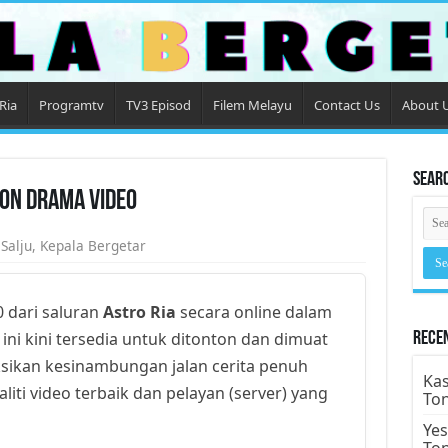
Ria
Programtv
TV3 Episod
Filem Melayu
Contact Us
About 
Sear
ton Drama Video
Salju
,
Kepala Bergetar
 dari saluran
Astro Ria
secara online dalam
 ini kini tersedia untuk ditonton dan dimuat
Rece
ksikan kesinambungan jalan cerita penuh
Kas
iti video terbaik dan pelayan (server) yang
To
Yes
To