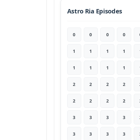
Astro Ria Episodes
0
0
0
0
1
1
1
1
1
1
1
1
2
2
2
2
2
2
2
2
3
3
3
3
3
3
3
3