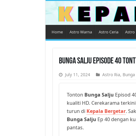
Home
Astro Warna
Astro Ceria
Astro 
Bunga Salju Episode 40 Ton
July 11, 2024
Astro Ria
,
Bunga 
Tonton
Bunga Salju
Episod 40
kualiti HD. Cerekarama terkini
turun di
Kepala Bergetar
. Sa
Bunga Salju
Ep 40 dengan kual
pantas.