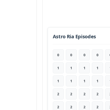
Astro Ria Episodes
0
0
0
0
1
1
1
1
1
1
1
1
2
2
2
2
2
2
2
2