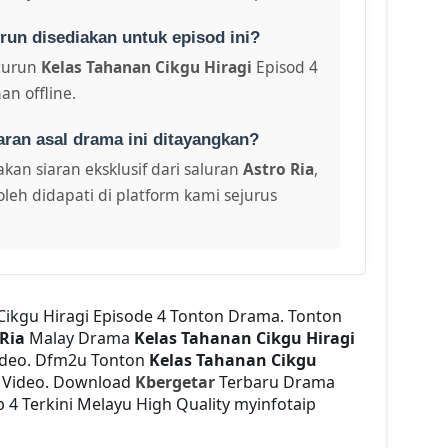
run disediakan untuk episod ini?
turun
Kelas Tahanan Cikgu Hiragi
Episod 4
an offline.
aran asal drama ini ditayangkan?
kan siaran eksklusif dari saluran
Astro Ria
,
leh didapati di platform kami sejurus
 Cikgu Hiragi Episode 4 Tonton Drama. Tonton
 Ria
Malay Drama
Kelas Tahanan Cikgu Hiragi
ideo. Dfm2u Tonton
Kelas Tahanan Cikgu
y Video. Download
Kbergetar
Terbaru Drama
p 4 Terkini Melayu High Quality myinfotaip