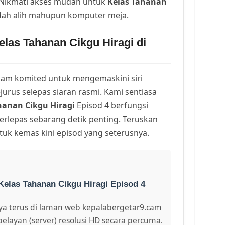
. Nikmati akses mudah untuk
Kelas Tahanan
dah alih mahupun komputer meja.
las Tahanan Cikgu Hiragi di
am komited untuk mengemaskini siri
urus selepas siaran rasmi. Kami sentiasa
hanan Cikgu Hiragi
Episod 4 berfungsi
erlepas sebarang detik penting. Teruskan
uk kemas kini episod yang seterusnya.
Kelas Tahanan Cikgu Hiragi Episod 4
a terus di laman web kepalabergetar9.cam
pelayan (server) resolusi HD secara percuma.