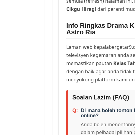
semula (refresh) halaman ini
Cikgu Hiragi
dari peranti mu
Info Ringkas Drama Ke
Astro Ria
Laman web kepalabergetar9.c
televisyen kegemaran anda sej
memastikan pautan
Kelas Ta
dengan baik agar anda tidak t
menyokong platform kami unt
Soalan Lazim (FAQ)
Di mana boleh tonton 
online?
Anda boleh menontonny
dalam pelbagai pilihan 