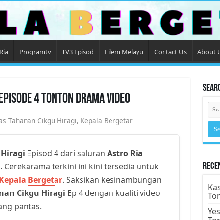
Ria
Programtv
TV3 Episod
Filem Melayu
Contact Us
About 
Sear
 Episode 4 Tonton Drama Video
as Tahanan Cikgu Hiragi
,
Kepala Bergetar
Hiragi
Episod 4 dari saluran
Astro Ria
. Cerekarama terkini ini kini tersedia untuk
Rece
Kepala Bergetar
. Saksikan kesinambungan
Kas
nan Cikgu Hiragi
Ep 4 dengan kualiti video
To
yang pantas.
Yes
To