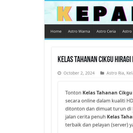
Home
Astro Warna
Astro Ceria
Astro 
Kelas Tahanan Cikgu Hiragi
October 2, 2024
Astro Ria
,
Kel
Tonton
Kelas Tahanan Cikgu 
secara online dalam kualiti HD
ditonton dan dimuat turun di
jalan cerita penuh
Kelas Taha
terbaik dan pelayan (server) 