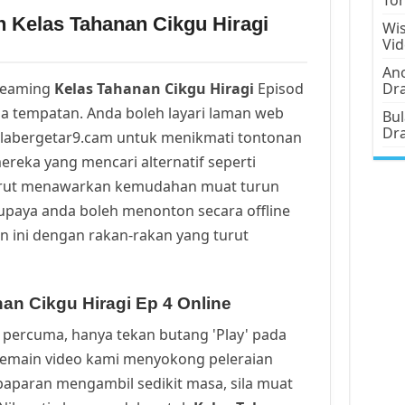
n Kelas Tahanan Cikgu Hiragi
Wis
Vi
Ano
reaming
Kelas Tahanan Cikgu Hiragi
Episod
Dr
a tempatan. Anda boleh layari laman web
Bul
Dr
alabergetar9.cam untuk menikmati tontonan
ereka yang mencari alternatif seperti
urut menawarkan kemudahan muat turun
upaya anda boleh menonton secara offline
n ini dengan rakan-rakan yang turut
an Cikgu Hiragi Ep 4 Online
percuma, hanya tekan butang 'Play' pada
Pemain video kami menyokong peleraian
a paparan mengambil sedikit masa, sila muat