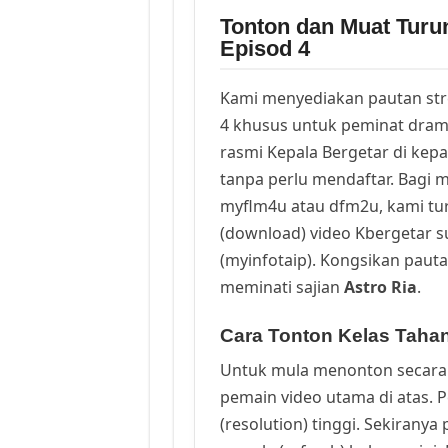
Tonton dan Muat Turu
Episod 4
Kami menyediakan pautan st
4 khusus untuk peminat dram
rasmi Kepala Bergetar di kep
tanpa perlu mendaftar. Bagi m
myflm4u atau dfm2u, kami t
(download) video Kbergetar s
(myinfotaip). Kongsikan pauta
meminati sajian
Astro Ria
.
Cara Tonton Kelas Tahan
Untuk mula menonton secara 
pemain video utama di atas. 
(resolution) tinggi. Sekirany