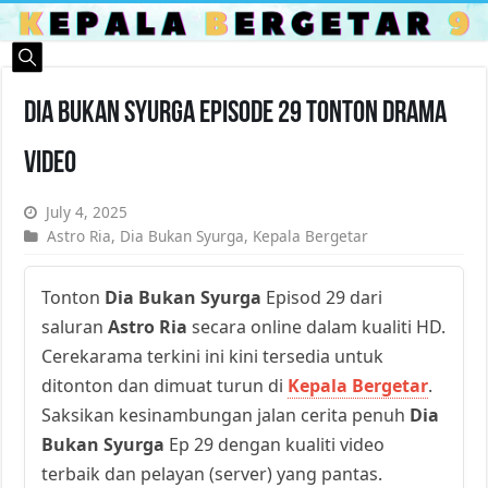
Dia Bukan Syurga Episode 29 Tonton Drama
Video
July 4, 2025
Astro Ria
,
Dia Bukan Syurga
,
Kepala Bergetar
Tonton
Dia Bukan Syurga
Episod 29 dari
saluran
Astro Ria
secara online dalam kualiti HD.
Cerekarama terkini ini kini tersedia untuk
ditonton dan dimuat turun di
Kepala Bergetar
.
Saksikan kesinambungan jalan cerita penuh
Dia
Bukan Syurga
Ep 29 dengan kualiti video
terbaik dan pelayan (server) yang pantas.