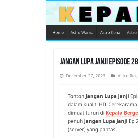
Home
Astro Warna
Astro Ceria
Astro 
Jangan Lupa Janji Episode 2
December 27, 2023
Astro Ria
Tonton
Jangan Lupa Janji
Epi
dalam kualiti HD. Cerekarama t
dimuat turun di
Kepala Berge
penuh
Jangan Lupa Janji
Ep 2
(server) yang pantas.