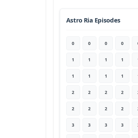
Astro Ria Episodes
0
0
0
0
1
1
1
1
1
1
1
1
2
2
2
2
2
2
2
2
3
3
3
3