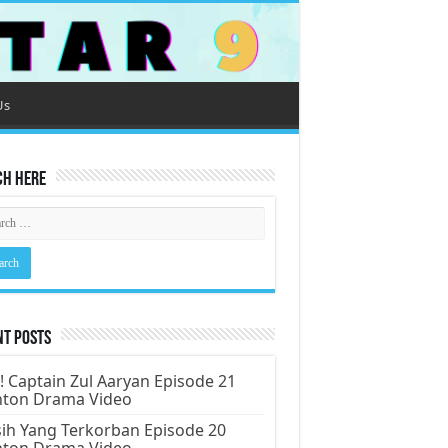
Us
ch Here
nt Posts
! Captain Zul Aaryan Episode 21
nton Drama Video
ih Yang Terkorban Episode 20
nton Drama Video