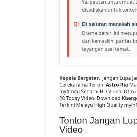
Ya, pautan untuk muat 
disediakan untuk tonton
Di saluran manakah si
Drama bersiri ini merupa
dan kemaskini pantas bo
tayangan asal tamat.
Kepala Bergetar
, Jangan Lupa J
Cerekarama Terkini
Astro Ria
Ma
myflm4u Senarai HD Video. Dfm
28 Today Video. Download
Kberg
Terkini Melayu High Quality myinf
Tonton Jangan Lup
Video