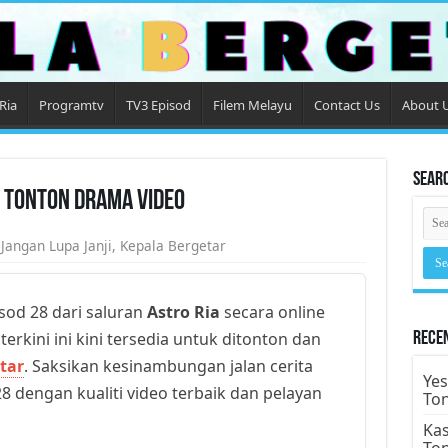
Ria
Programtv
TV3 Episod
Filem Melayu
Contact Us
About 
Sear
8 Tonton Drama Video
,
Jangan Lupa Janji
,
Kepala Bergetar
sod 28 dari saluran
Astro Ria
secara online
erkini ini kini tersedia untuk ditonton dan
Rece
tar
. Saksikan kesinambungan jalan cerita
Yes
8 dengan kualiti video terbaik dan pelayan
To
Kas
To