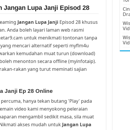
n Jangan Lupa Janji Episod 28
Cin
Dr
reaming
Jangan Lupa Janji
Episod 28 khusus
Wis
Vi
n. Anda boleh layari laman web rasmi
Wis
getar9.cam untuk menikmati tontonan tanpa
Vi
yang mencari alternatif seperti myflm4u
awarkan kemudahan muat turun (download)
oleh menonton secara offline (myinfotaip).
rakan-rakan yang turut meminati sajian
 Janji Ep 28 Online
percuma, hanya tekan butang 'Play' pada
Pemain video kami menyokong peleraian
a paparan mengambil sedikit masa, sila muat
. Nikmati akses mudah untuk
Jangan Lupa