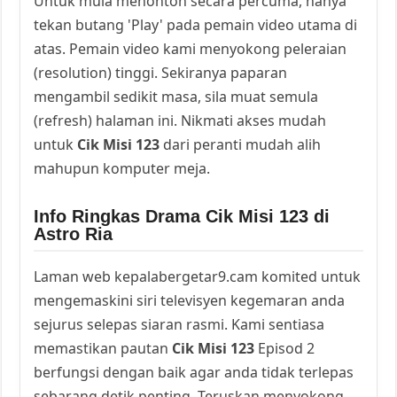
Untuk mula menonton secara percuma, hanya
tekan butang 'Play' pada pemain video utama di
atas. Pemain video kami menyokong peleraian
(resolution) tinggi. Sekiranya paparan
mengambil sedikit masa, sila muat semula
(refresh) halaman ini. Nikmati akses mudah
untuk
Cik Misi 123
dari peranti mudah alih
mahupun komputer meja.
Info Ringkas Drama Cik Misi 123 di
Astro Ria
Laman web kepalabergetar9.cam komited untuk
mengemaskini siri televisyen kegemaran anda
sejurus selepas siaran rasmi. Kami sentiasa
memastikan pautan
Cik Misi 123
Episod 2
berfungsi dengan baik agar anda tidak terlepas
sebarang detik penting. Teruskan menyokong