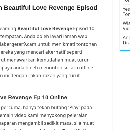
n Beautiful Love Revenge Episod
Yes
To
Wis
reaming
Beautiful Love Revenge
Episod 10
Vi
tempatan. Anda boleh layari laman web
Ano
Dr
alabergetar9.cam untuk menikmati tontonan
ereka yang mencari alternatif seperti
urut menawarkan kemudahan muat turun
upaya anda boleh menonton secara offline
n ini dengan rakan-rakan yang turut
ove Revenge Ep 10 Online
percuma, hanya tekan butang 'Play' pada
Pemain video kami menyokong peleraian
a paparan mengambil sedikit masa, sila muat