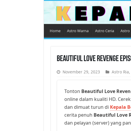
Home
Astro Warna
Astro Ceria
Astro 
Beautiful Love Revenge Epi
November 29, 2023
Astro Ria
Tonton
Beautiful Love Reve
online dalam kualiti HD. Cerek
dan dimuat turun di
Kepala B
cerita penuh
Beautiful Love 
dan pelayan (server) yang pan