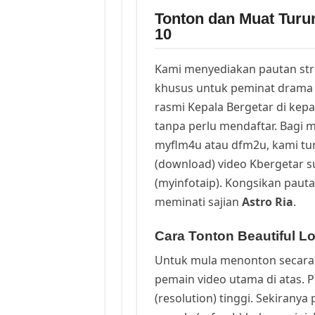
Tonton dan Muat Turu
10
Kami menyediakan pautan st
khusus untuk peminat drama 
rasmi Kepala Bergetar di kep
tanpa perlu mendaftar. Bagi m
myflm4u atau dfm2u, kami t
(download) video Kbergetar s
(myinfotaip). Kongsikan pauta
meminati sajian
Astro Ria
.
Cara Tonton Beautiful L
Untuk mula menonton secara 
pemain video utama di atas. 
(resolution) tinggi. Sekirany