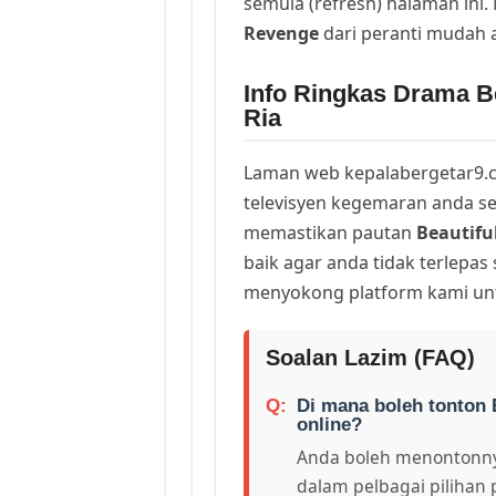
semula (refresh) halaman ini
Revenge
dari peranti mudah 
Info Ringkas Drama Be
Ria
Laman web kepalabergetar9.c
televisyen kegemaran anda sej
memastikan pautan
Beautifu
baik agar anda tidak terlepas
menyokong platform kami unt
Soalan Lazim (FAQ)
Di mana boleh tonton 
online?
Anda boleh menontonny
dalam pelbagai pilihan 