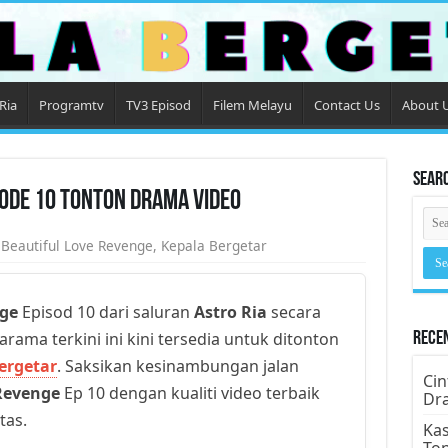
Ria
Programtv
TV3 Episod
Filem Melayu
Contact Us
About 
Sear
sode 10 Tonton Drama Video
,
Beautiful Love Revenge
,
Kepala Bergetar
nge
Episod 10 dari saluran
Astro Ria
secara
arama terkini ini kini tersedia untuk ditonton
Rece
ergetar
. Saksikan kesinambungan jalan
Cin
Revenge
Ep 10 dengan kualiti video terbaik
Dr
tas.
Kas
To