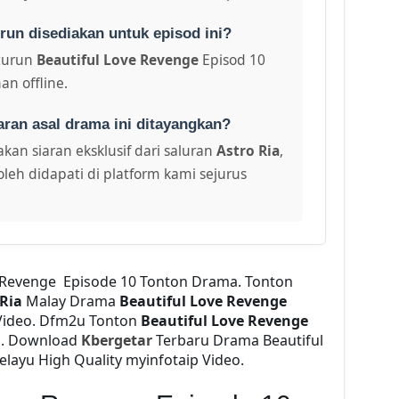
run disediakan untuk episod ini?
turun
Beautiful Love Revenge
Episod 10
an offline.
aran asal drama ini ditayangkan?
kan siaran eksklusif dari saluran
Astro Ria
,
leh didapati di platform kami sejurus
e Revenge Episode 10 Tonton Drama. Tonton
 Ria
Malay Drama
Beautiful Love Revenge
Video. Dfm2u Tonton
Beautiful Love Revenge
eo. Download
Kbergetar
Terbaru Drama Beautiful
elayu High Quality myinfotaip Video.