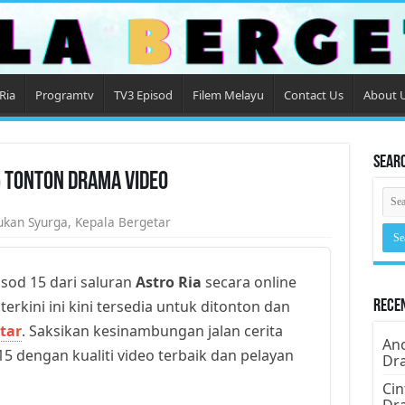
Ria
Programtv
TV3 Episod
Filem Melayu
Contact Us
About 
Sear
5 Tonton Drama Video
ukan Syurga
,
Kepala Bergetar
sod 15 dari saluran
Astro Ria
secara online
erkini ini kini tersedia untuk ditonton dan
Rece
tar
. Saksikan kesinambungan jalan cerita
Ano
5 dengan kualiti video terbaik dan pelayan
Dr
Cin
Dr