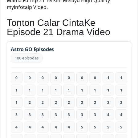
Mama Full Ep 21 Terkini Melayu High Quality
myinfotaip Video.
Tonton Calar CintaKe
Episode 21 Drama Video
Astro GO Episodes
186 episodes
0
0
0
0
0
0
0
1
1
1
1
1
1
1
1
1
1
1
1
2
2
2
2
2
2
2
2
3
3
3
3
3
3
3
4
4
4
4
4
4
4
5
5
5
5