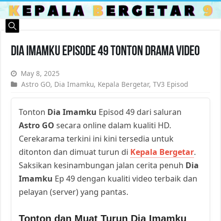
Dia Imamku Episode 49 Tonton Drama Video
May 8, 2025
Astro GO
,
Dia Imamku
,
Kepala Bergetar
,
TV3 Episod
Tonton
Dia Imamku
Episod 49 dari saluran
Astro GO
secara online dalam kualiti HD.
Cerekarama terkini ini kini tersedia untuk
ditonton dan dimuat turun di
Kepala Bergetar
.
Saksikan kesinambungan jalan cerita penuh
Dia
Imamku
Ep 49 dengan kualiti video terbaik dan
pelayan (server) yang pantas.
Tonton dan Muat Turun Dia Imamku