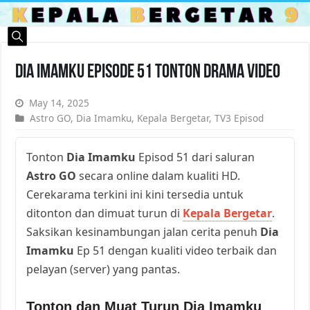
Dia Imamku Episode 51 Tonton Drama Video
May 14, 2025
Astro GO
,
Dia Imamku
,
Kepala Bergetar
,
TV3 Episod
Tonton
Dia Imamku
Episod 51 dari saluran
Astro GO
secara online dalam kualiti HD.
Cerekarama terkini ini kini tersedia untuk
ditonton dan dimuat turun di
Kepala Bergetar
.
Saksikan kesinambungan jalan cerita penuh
Dia
Imamku
Ep 51 dengan kualiti video terbaik dan
pelayan (server) yang pantas.
Tonton dan Muat Turun Dia Imamku