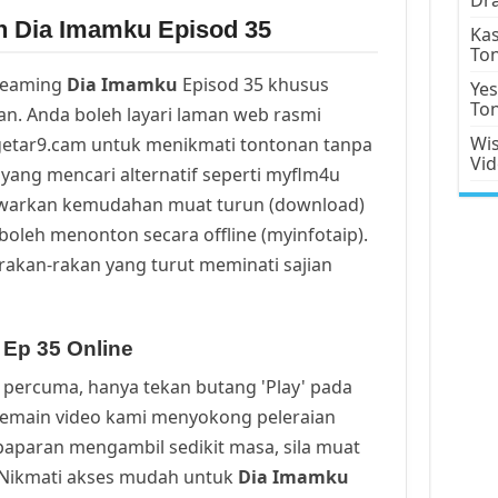
n Dia Imamku Episod 35
Kas
To
reaming
Dia Imamku
Episod 35 khusus
Yes
To
n. Anda boleh layari laman web rasmi
Wis
getar9.cam untuk menikmati tontonan tanpa
Vi
yang mencari alternatif seperti myflm4u
awarkan kemudahan muat turun (download)
oleh menonton secara offline (myinfotaip).
rakan-rakan yang turut meminati sajian
 Ep 35 Online
percuma, hanya tekan butang 'Play' pada
Pemain video kami menyokong peleraian
a paparan mengambil sedikit masa, sila muat
. Nikmati akses mudah untuk
Dia Imamku