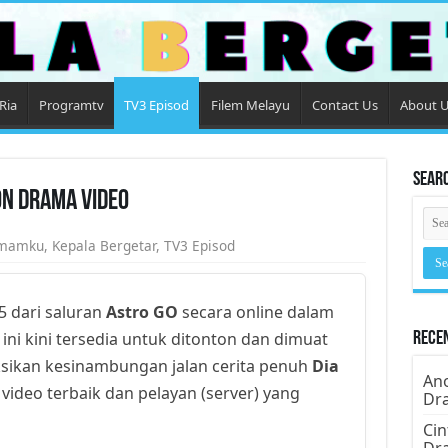
Ria
Programtv
TV3 Episod
Filem Melayu
Contact Us
About 
Sear
on Drama Video
Imamku
,
Kepala Bergetar
,
TV3 Episod
5 dari saluran
Astro GO
secara online dalam
 ini kini tersedia untuk ditonton dan dimuat
Rece
ksikan kesinambungan jalan cerita penuh
Dia
Ano
 video terbaik dan pelayan (server) yang
Dr
Cin
Dr