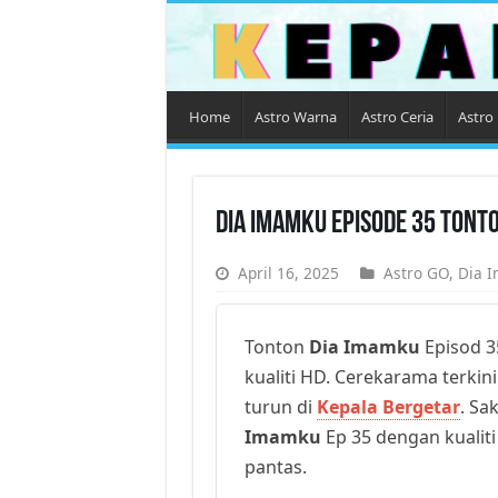
Home
Astro Warna
Astro Ceria
Astro 
Dia Imamku Episode 35 Tont
April 16, 2025
Astro GO
,
Dia 
Tonton
Dia Imamku
Episod 3
kualiti HD. Cerekarama terkini
turun di
Kepala Bergetar
. Sa
Imamku
Ep 35 dengan kualiti
pantas.