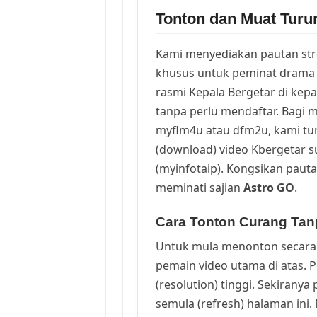
Tonton dan Muat Turu
Kami menyediakan pautan st
khusus untuk peminat drama 
rasmi Kepala Bergetar di kep
tanpa perlu mendaftar. Bagi m
myflm4u atau dfm2u, kami t
(download) video Kbergetar s
(myinfotaip). Kongsikan pauta
meminati sajian
Astro GO
.
Cara Tonton Curang Tanp
Untuk mula menonton secara 
pemain video utama di atas. 
(resolution) tinggi. Sekirany
semula (refresh) halaman ini