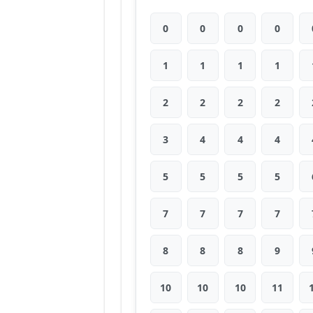
0
0
0
0
1
1
1
1
2
2
2
2
3
4
4
4
5
5
5
5
7
7
7
7
8
8
8
9
10
10
10
11