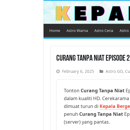
Home
Astro Warna
Astro Ceria
Astro 
Curang Tanpa Niat Episode 
February 6, 2025
Astro GO
,
Cu
Tonton
Curang Tanpa Niat
Ep
dalam kualiti HD. Cerekarama t
dimuat turun di
Kepala Berge
penuh
Curang Tanpa Niat
Ep 
(server) yang pantas.