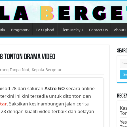
Ria
Programtv
TV3 Episod
Filem Melayu
Contact Us
About 
Sear
28 Tonton Drama Video
rang Tanpa Niat
,
Kepala Bergetar
isod 28 dari saluran
Astro GO
secara online
erkini ini kini tersedia untuk ditonton dan
Rece
tar
. Saksikan kesinambungan jalan cerita
Kas
28 dengan kualiti video terbaik dan pelayan
To
Yes
To