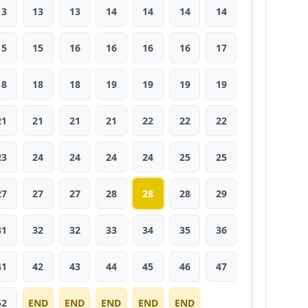
13
13
13
14
14
14
14
15
15
16
16
16
16
17
18
18
18
19
19
19
19
21
21
21
21
22
22
22
23
24
24
24
24
25
25
27
27
27
28
28
28
29
31
32
32
33
34
35
36
41
42
43
44
45
46
47
52
END
END
END
END
END