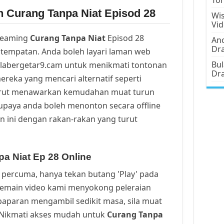
n Curang Tanpa Niat Episod 28
Wis
Vi
reaming
Curang Tanpa Niat
Episod 28
Ano
Dr
tempatan. Anda boleh layari laman web
Bul
alabergetar9.cam untuk menikmati tontonan
Dr
ereka yang mencari alternatif seperti
urut menawarkan kemudahan muat turun
upaya anda boleh menonton secara offline
n ini dengan rakan-rakan yang turut
a Niat Ep 28 Online
percuma, hanya tekan butang 'Play' pada
Pemain video kami menyokong peleraian
a paparan mengambil sedikit masa, sila muat
. Nikmati akses mudah untuk
Curang Tanpa