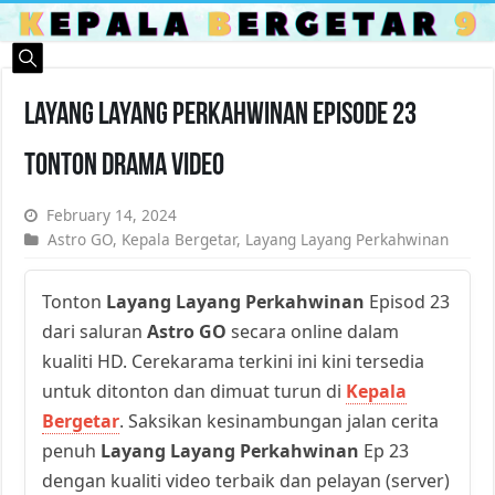
Layang Layang Perkahwinan Episode 23
Tonton Drama Video
February 14, 2024
Astro GO
,
Kepala Bergetar
,
Layang Layang Perkahwinan
Tonton
Layang Layang Perkahwinan
Episod 23
dari saluran
Astro GO
secara online dalam
kualiti HD. Cerekarama terkini ini kini tersedia
untuk ditonton dan dimuat turun di
Kepala
Bergetar
. Saksikan kesinambungan jalan cerita
penuh
Layang Layang Perkahwinan
Ep 23
dengan kualiti video terbaik dan pelayan (server)