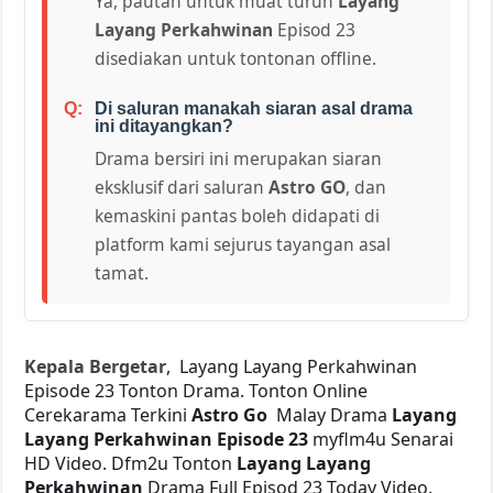
Ya, pautan untuk muat turun
Layang
Layang Perkahwinan
Episod 23
disediakan untuk tontonan offline.
Di saluran manakah siaran asal drama
ini ditayangkan?
Drama bersiri ini merupakan siaran
eksklusif dari saluran
Astro GO
, dan
kemaskini pantas boleh didapati di
platform kami sejurus tayangan asal
tamat.
Kepala Bergetar
, Layang Layang Perkahwinan
Episode 23 Tonton Drama. Tonton Online
Cerekarama Terkini
Astro Go
Malay Drama
Layang
Layang Perkahwinan Episode 23
myflm4u Senarai
HD Video. Dfm2u Tonton
Layang Layang
Perkahwinan
Drama Full Episod 23 Today Video.