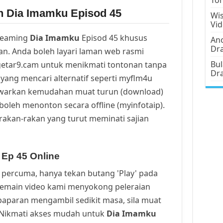
n Dia Imamku Episod 45
Wis
Vi
reaming
Dia Imamku
Episod 45 khusus
Ano
Dr
n. Anda boleh layari laman web rasmi
Bul
getar9.cam untuk menikmati tontonan tanpa
Dr
yang mencari alternatif seperti myflm4u
awarkan kemudahan muat turun (download)
oleh menonton secara offline (myinfotaip).
rakan-rakan yang turut meminati sajian
 Ep 45 Online
percuma, hanya tekan butang 'Play' pada
Pemain video kami menyokong peleraian
a paparan mengambil sedikit masa, sila muat
. Nikmati akses mudah untuk
Dia Imamku