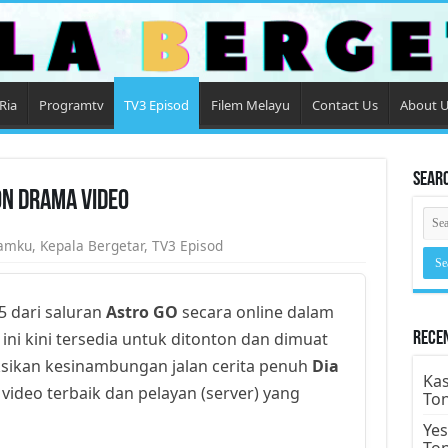
Ria
Programtv
TV3 Episod
Filem Melayu
Contact Us
About 
Sear
on Drama Video
amku
,
Kepala Bergetar
,
TV3 Episod
5 dari saluran
Astro GO
secara online dalam
 ini kini tersedia untuk ditonton dan dimuat
Rece
ksikan kesinambungan jalan cerita penuh
Dia
Kas
 video terbaik dan pelayan (server) yang
To
Yes
To