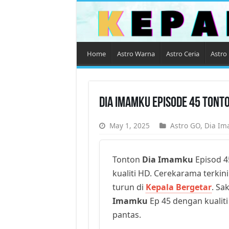
Home
Astro Warna
Astro Ceria
Astro 
Dia Imamku Episode 45 Tont
May 1, 2025
Astro GO
,
Dia Im
Tonton
Dia Imamku
Episod 4
kualiti HD. Cerekarama terkini
turun di
Kepala Bergetar
. Sa
Imamku
Ep 45 dengan kualiti
pantas.