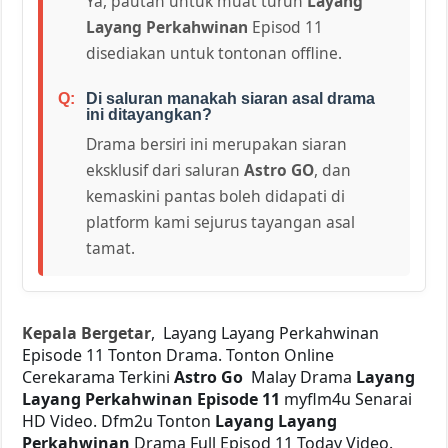
Ya, pautan untuk muat turun
Layang
Layang Perkahwinan
Episod 11
disediakan untuk tontonan offline.
Di saluran manakah siaran asal drama
ini ditayangkan?
Drama bersiri ini merupakan siaran
eksklusif dari saluran
Astro GO
, dan
kemaskini pantas boleh didapati di
platform kami sejurus tayangan asal
tamat.
Kepala Bergetar
, Layang Layang Perkahwinan
Episode 11 Tonton Drama. Tonton Online
Cerekarama Terkini
Astro Go
Malay Drama
Layang
Layang Perkahwinan Episode 11
myflm4u Senarai
HD Video. Dfm2u Tonton
Layang Layang
Perkahwinan
Drama Full Episod 11 Today Video.