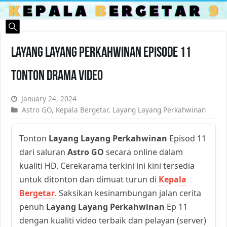
Layang Layang Perkahwinan Episode 11
Tonton Drama Video
January 24, 2024
Astro GO
,
Kepala Bergetar
,
Layang Layang Perkahwinan
Tonton
Layang Layang Perkahwinan
Episod 11
dari saluran
Astro GO
secara online dalam
kualiti HD. Cerekarama terkini ini kini tersedia
untuk ditonton dan dimuat turun di
Kepala
Bergetar
. Saksikan kesinambungan jalan cerita
penuh
Layang Layang Perkahwinan
Ep 11
dengan kualiti video terbaik dan pelayan (server)