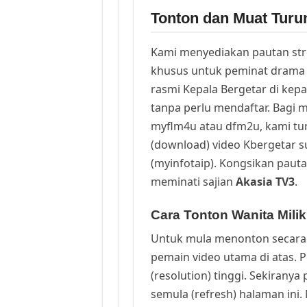
Tonton dan Muat Turun
Kami menyediakan pautan st
khusus untuk peminat drama 
rasmi Kepala Bergetar di kep
tanpa perlu mendaftar. Bagi m
myflm4u atau dfm2u, kami t
(download) video Kbergetar s
(myinfotaip). Kongsikan pauta
meminati sajian
Akasia TV3
.
Cara Tonton Wanita Mili
Untuk mula menonton secara 
pemain video utama di atas. 
(resolution) tinggi. Sekirany
semula (refresh) halaman ini