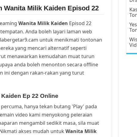
 Wanita Milik Kaiden Episod 22
Kas
To
reaming
Wanita Milik Kaiden
Episod 22
Yes
To
tempatan. Anda boleh layari laman web
Wis
alabergetar9.cam untuk menikmati tontonan
Vi
ereka yang mencari alternatif seperti
urut menawarkan kemudahan muat turun
upaya anda boleh menonton secara offline
n ini dengan rakan-rakan yang turut
k Kaiden Ep 22 Online
percuma, hanya tekan butang 'Play' pada
Pemain video kami menyokong peleraian
a paparan mengambil sedikit masa, sila muat
. Nikmati akses mudah untuk
Wanita Milik