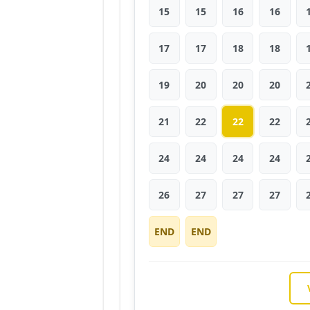
15
15
16
16
17
17
18
18
19
20
20
20
21
22
22
22
24
24
24
24
26
27
27
27
END
END