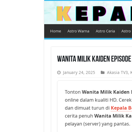
Home
Astro Warna
Astro Ceria
Astro 
Wanita Milik Kaiden Episod
January 24, 2025
Akasia TV3
,
Tonton
Wanita Milik Kaiden
E
online dalam kualiti HD. Cerek
dan dimuat turun di
Kepala B
cerita penuh
Wanita Milik Ka
pelayan (server) yang pantas.