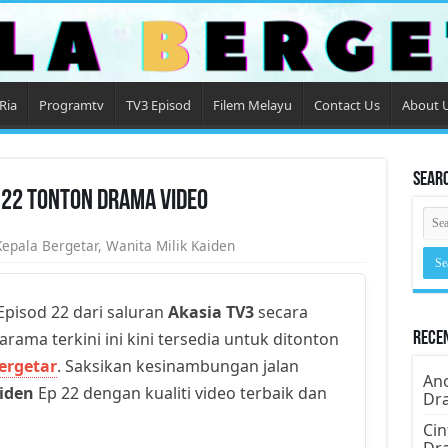
Ria
Programtv
TV3 Episod
Filem Melayu
Contact Us
About 
Sear
e 22 Tonton Drama Video
Kepala Bergetar
,
Wanita Milik Kaiden
pisod 22 dari saluran
Akasia TV3
secara
arama terkini ini kini tersedia untuk ditonton
Rece
ergetar
. Saksikan kesinambungan jalan
Ano
iden
Ep 22 dengan kualiti video terbaik dan
Dr
Cin
Dr