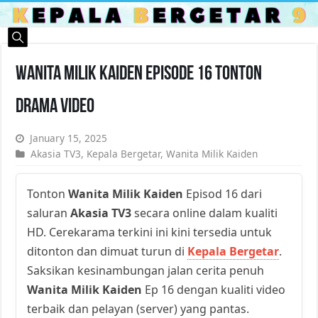
Wanita Milik Kaiden Episode 16 Tonton
Drama Video
January 15, 2025
Akasia TV3
,
Kepala Bergetar
,
Wanita Milik Kaiden
Tonton
Wanita Milik Kaiden
Episod 16 dari
saluran
Akasia TV3
secara online dalam kualiti
HD. Cerekarama terkini ini kini tersedia untuk
ditonton dan dimuat turun di
Kepala Bergetar
.
Saksikan kesinambungan jalan cerita penuh
Wanita Milik Kaiden
Ep 16 dengan kualiti video
terbaik dan pelayan (server) yang pantas.