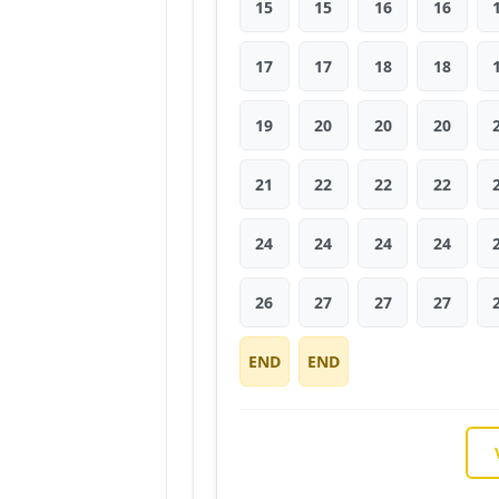
15
15
16
16
17
17
18
18
19
20
20
20
21
22
22
22
24
24
24
24
26
27
27
27
END
END