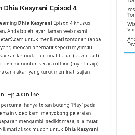
n Dhia Kasyrani Episod 4
Yes
To
reaming
Dhia Kasyrani
Episod 4 khusus
Wis
Vi
n. Anda boleh layari laman web rasmi
Ano
getar9.cam untuk menikmati tontonan tanpa
Dr
yang mencari alternatif seperti myflm4u
awarkan kemudahan muat turun (download)
oleh menonton secara offline (myinfotaip).
rakan-rakan yang turut meminati sajian
ni Ep 4 Online
percuma, hanya tekan butang 'Play' pada
Pemain video kami menyokong peleraian
a paparan mengambil sedikit masa, sila muat
. Nikmati akses mudah untuk
Dhia Kasyrani