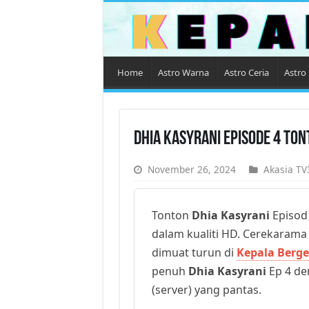
Home
Astro Warna
Astro Ceria
Astro 
Dhia Kasyrani Episode 4 To
November 26, 2024
Akasia TV
Tonton
Dhia Kasyrani
Episod 
dalam kualiti HD. Cerekarama t
dimuat turun di
Kepala Berge
penuh
Dhia Kasyrani
Ep 4 den
(server) yang pantas.