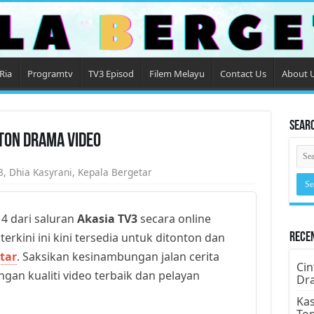
Ria
Programtv
TV3 Episod
Filem Melayu
Contact Us
About 
Sear
nton Drama Video
3
,
Dhia Kasyrani
,
Kepala Bergetar
4 dari saluran
Akasia TV3
secara online
erkini ini kini tersedia untuk ditonton dan
Rece
tar
. Saksikan kesinambungan jalan cerita
Cin
gan kualiti video terbaik dan pelayan
Dr
Kas
To