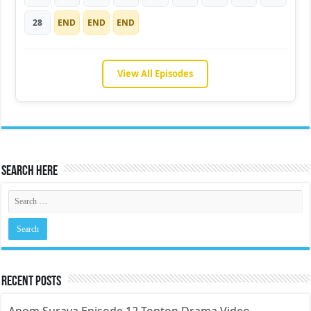
28
END
END
END
View All Episodes
Search Here
Recent Posts
Anom Suraya Episode 12 Tonton Drama Video