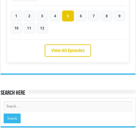
1
2
3
4
5
6
7
8
9
10
11
12
View All Episodes
Search Here