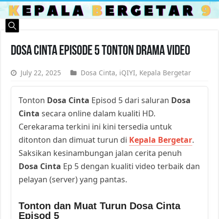
Dosa Cinta Episode 5 Tonton Drama Video
July 22, 2025
Dosa Cinta
,
iQIYI
,
Kepala Bergetar
Tonton
Dosa Cinta
Episod 5 dari saluran
Dosa
Cinta
secara online dalam kualiti HD.
Cerekarama terkini ini kini tersedia untuk
ditonton dan dimuat turun di
Kepala Bergetar
.
Saksikan kesinambungan jalan cerita penuh
Dosa Cinta
Ep 5 dengan kualiti video terbaik dan
pelayan (server) yang pantas.
Tonton dan Muat Turun Dosa Cinta
Episod 5