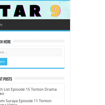
Us
ch Here
nt Posts
h List Episode 15 Tonton Drama
deo
m Suraya Episode 11 Tonton
ama Video