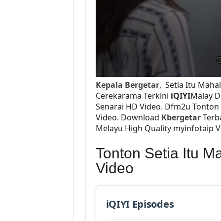
Kepala Bergetar
, Setia Itu Mah
Cerekarama Terkini
iQIYI
Malay D
Senarai HD Video. Dfm2u Tonton 
Video. Download
Kbergetar
Terba
Melayu High Quality myinfotaip V
Tonton Setia Itu 
Video
iQIYI Episodes