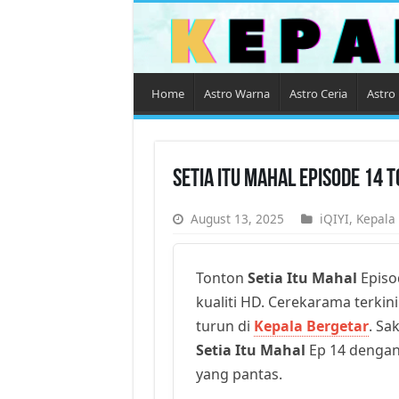
Home
Astro Warna
Astro Ceria
Astro 
Setia Itu Mahal Episode 14 
August 13, 2025
iQIYI
,
Kepala
Tonton
Setia Itu Mahal
Episo
kualiti HD. Cerekarama terkini
turun di
Kepala Bergetar
. Sa
Setia Itu Mahal
Ep 14 dengan 
yang pantas.