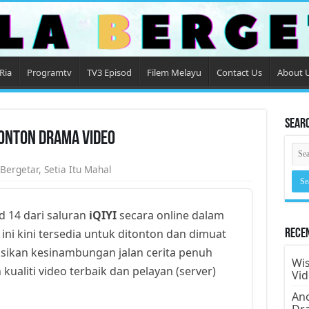
Ria
Programtv
TV3 Episod
Filem Melayu
Contact Us
About 
Sear
Tonton Drama Video
 Bergetar
,
Setia Itu Mahal
d 14 dari saluran
iQIYI
secara online dalam
 ini kini tersedia untuk ditonton dan dimuat
Rece
ksikan kesinambungan jalan cerita penuh
Wis
kualiti video terbaik dan pelayan (server)
Vi
Ano
Dr