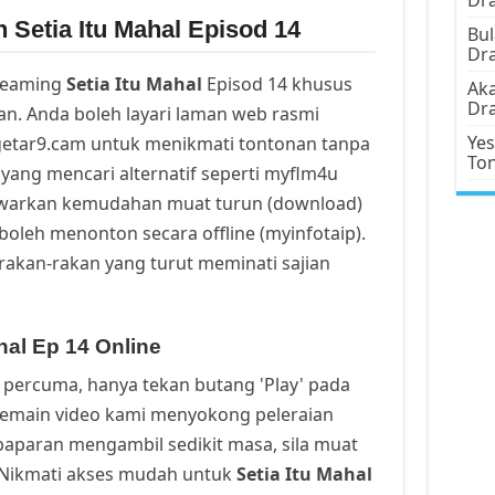
 Setia Itu Mahal Episod 14
Bul
Dr
reaming
Setia Itu Mahal
Episod 14 khusus
Aka
Dr
n. Anda boleh layari laman web rasmi
Yes
getar9.cam untuk menikmati tontonan tanpa
To
yang mencari alternatif seperti myflm4u
awarkan kemudahan muat turun (download)
oleh menonton secara offline (myinfotaip).
rakan-rakan yang turut meminati sajian
hal Ep 14 Online
percuma, hanya tekan butang 'Play' pada
Pemain video kami menyokong peleraian
a paparan mengambil sedikit masa, sila muat
. Nikmati akses mudah untuk
Setia Itu Mahal