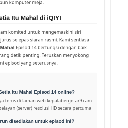
upun komputer meja.
ia Itu Mahal di iQIYI
am komited untuk mengemaskini siri
urus selepas siaran rasmi. Kami sentiasa
u Mahal
Episod 14 berfungsi dengan baik
arang detik penting. Teruskan menyokong
ni episod yang seterusnya.
etia Itu Mahal Episod 14 online?
a terus di laman web kepalabergetar9.cam
pelayan (server) resolusi HD secara percuma.
run disediakan untuk episod ini?