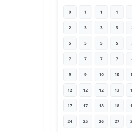
0
1
1
1
2
3
3
3
5
5
5
5
7
7
7
7
9
9
10
10
12
12
12
13
17
17
18
18
24
25
26
27