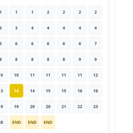
1
1
1
2
2
2
2
3
3
4
4
4
4
4
5
6
6
6
6
6
7
8
8
8
8
8
9
9
10
10
11
11
11
11
12
13
14
14
15
15
16
16
19
19
20
20
21
22
23
28
END
END
END