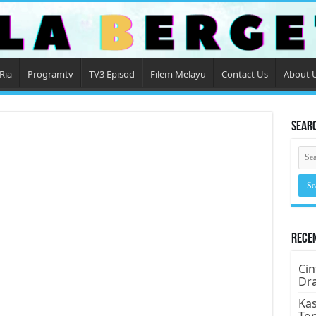
Ria
Programtv
TV3 Episod
Filem Melayu
Contact Us
About 
Sear
Rece
Cin
Dr
Kas
To