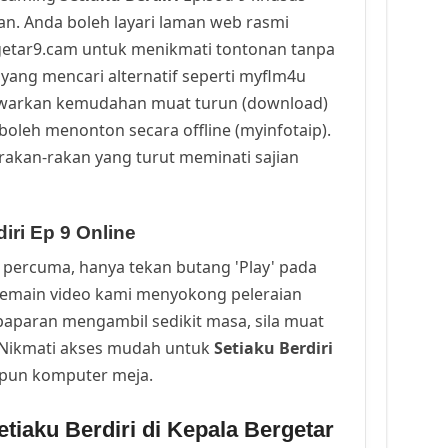
n. Anda boleh layari laman web rasmi
getar9.cam untuk menikmati tontonan tanpa
yang mencari alternatif seperti myflm4u
awarkan kemudahan muat turun (download)
oleh menonton secara offline (myinfotaip).
rakan-rakan yang turut meminati sajian
iri Ep 9 Online
percuma, hanya tekan butang 'Play' pada
Pemain video kami menyokong peleraian
a paparan mengambil sedikit masa, sila muat
. Nikmati akses mudah untuk
Setiaku Berdiri
upun komputer meja.
tiaku Berdiri di Kepala Bergetar