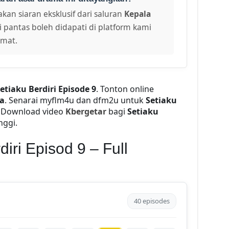
kan siaran eksklusif dari saluran
Kepala
i pantas boleh didapati di platform kami
amat.
etiaku Berdiri Episode 9
. Tonton online
a
. Senarai myflm4u dan dfm2u untuk
Setiaku
. Download video
Kbergetar
bagi
Setiaku
nggi.
iri Episod 9 – Full
40 episodes