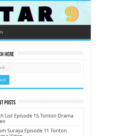
Us
ch Here
nt Posts
h List Episode 15 Tonton Drama
deo
m Suraya Episode 11 Tonton
ama Video