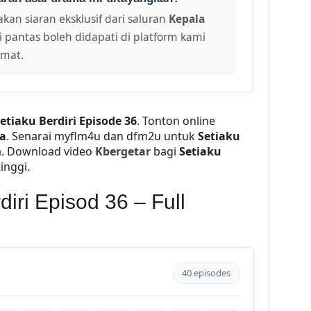
kan siaran eksklusif dari saluran
Kepala
i pantas boleh didapati di platform kami
amat.
etiaku Berdiri Episode 36
. Tonton online
a
. Senarai myflm4u dan dfm2u untuk
Setiaku
a. Download video
Kbergetar
bagi
Setiaku
tinggi.
iri Episod 36 – Full
40 episodes