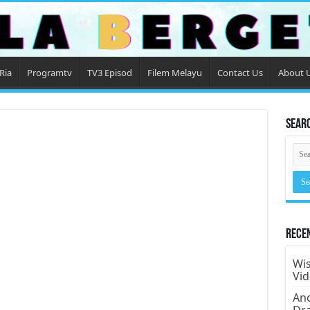
Ria
Programtv
TV3 Episod
Filem Melayu
Contact Us
About 
Sear
Rece
Wis
Vi
Ano
Dr