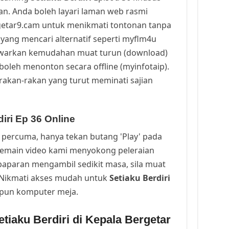
n. Anda boleh layari laman web rasmi
getar9.cam untuk menikmati tontonan tanpa
yang mencari alternatif seperti myflm4u
awarkan kemudahan muat turun (download)
oleh menonton secara offline (myinfotaip).
rakan-rakan yang turut meminati sajian
iri Ep 36 Online
percuma, hanya tekan butang 'Play' pada
Pemain video kami menyokong peleraian
a paparan mengambil sedikit masa, sila muat
. Nikmati akses mudah untuk
Setiaku Berdiri
upun komputer meja.
tiaku Berdiri di Kepala Bergetar