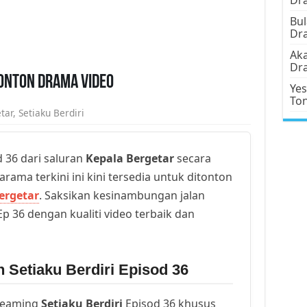
Bul
Dr
Aka
Dr
Tonton Drama Video
Yes
To
tar
,
Setiaku Berdiri
 36 dari saluran
Kepala Bergetar
secara
arama terkini ini kini tersedia untuk ditonton
ergetar
. Saksikan kesinambungan jalan
p 36 dengan kualiti video terbaik dan
 Setiaku Berdiri Episod 36
reaming
Setiaku Berdiri
Episod 36 khusus