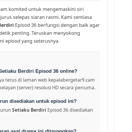
am komited untuk mengemaskini siri
urus selepas siaran rasmi. Kami sentiasa
erdiri
Episod 36 berfungsi dengan baik agar
 detik penting. Teruskan menyokong
ni episod yang seterusnya.
etiaku Berdiri Episod 36 online?
a terus di laman web kepalabergetar9.cam
pelayan (server) resolusi HD secara percuma.
run disediakan untuk episod ini?
turun
Setiaku Berdiri
Episod 36 disediakan
aran asal drama ini ditayangkan?