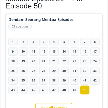
Episode 50
Dendam Seorang Mentua Episodes
53 episodes
1
2
3
3
4
5
6
7
8
9
10
11
12
13
14
15
16
17
18
19
20
21
21
22
22
23
24
25
26
27
28
29
30
31
32
33
34
35
36
37
38
39
40
41
42
43
44
45
46
47
48
49
50
View All Episodes