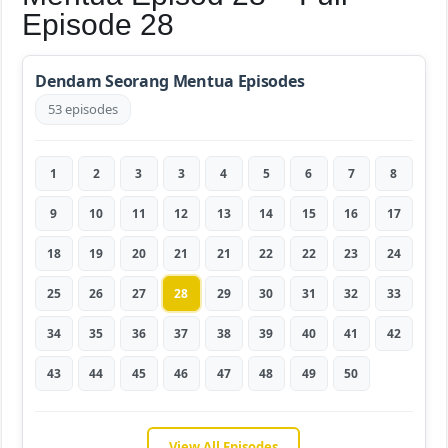
Episode 28
Dendam Seorang Mentua Episodes
53 episodes
1
2
3
3
4
5
6
7
8
9
10
11
12
13
14
15
16
17
18
19
20
21
21
22
22
23
24
25
26
27
28
29
30
31
32
33
34
35
36
37
38
39
40
41
42
43
44
45
46
47
48
49
50
View All Episodes