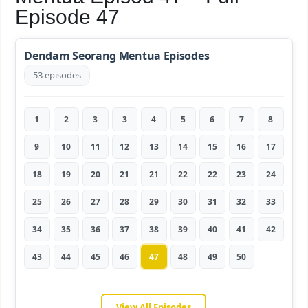
Episode 47
Dendam Seorang Mentua Episodes
53 episodes
1
2
3
3
4
5
6
7
8
9
10
11
12
13
14
15
16
17
18
19
20
21
21
22
22
23
24
25
26
27
28
29
30
31
32
33
34
35
36
37
38
39
40
41
42
43
44
45
46
47
48
49
50
View All Episodes