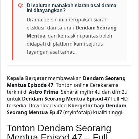
Di saluran manakah siaran asal drama
ini ditayangkan?
Drama bersiri ini merupakan siaran
eksklusif dari saluran
Dendam Seorang
Mentua
, dan kemaskini pantas boleh
didapati di platform kami sejurus
tayangan asal tamat.
Kepala Bergetar
membawakan
Dendam Seorang
Mentua Episode 47
. Tonton online Cerekarama
terkini di
Astro Prima
. Senarai myflm4u dan dfm2u
untuk
Dendam Seorang Mentua Episod 47
Full HD
tersedia. Download video
Kbergetar
bagi
Dendam
Seorang Mentua Ep 47
(myinfotaip) kualiti tinggi.
Tonton Dendam Seorang
Mentua Episod 47 – Full