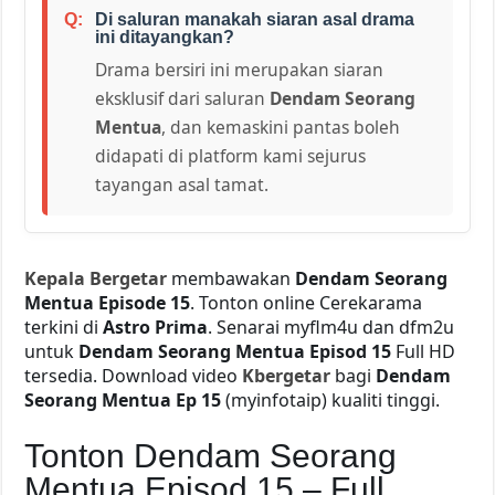
Di saluran manakah siaran asal drama
ini ditayangkan?
Drama bersiri ini merupakan siaran
eksklusif dari saluran
Dendam Seorang
Mentua
, dan kemaskini pantas boleh
didapati di platform kami sejurus
tayangan asal tamat.
Kepala Bergetar
membawakan
Dendam Seorang
Mentua Episode 15
. Tonton online Cerekarama
terkini di
Astro Prima
. Senarai myflm4u dan dfm2u
untuk
Dendam Seorang Mentua Episod 15
Full HD
tersedia. Download video
Kbergetar
bagi
Dendam
Seorang Mentua Ep 15
(myinfotaip) kualiti tinggi.
Tonton Dendam Seorang
Mentua Episod 15 – Full