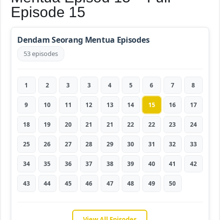
Episode 15
Dendam Seorang Mentua Episodes
53 episodes
1
2
3
3
4
5
6
7
8
9
10
11
12
13
14
15
16
17
18
19
20
21
21
22
22
23
24
25
26
27
28
29
30
31
32
33
34
35
36
37
38
39
40
41
42
43
44
45
46
47
48
49
50
View All Episodes