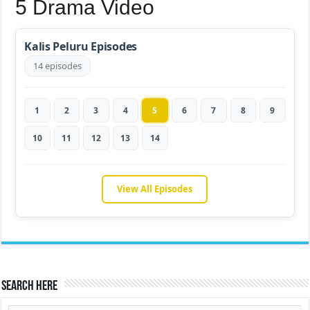
5 Drama Video
Kalis Peluru Episodes
14 episodes
1
2
3
4
5
6
7
8
9
10
11
12
13
14
View All Episodes
Search Here