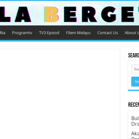
Ria
Programtv
TV3 Episod
Filem Melayu
Contact Us
About 
Sear
Rece
Bul
Dr
Aka
Dr