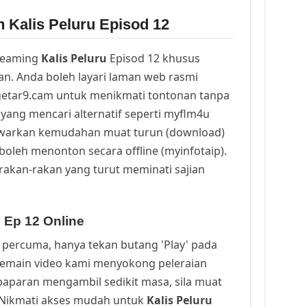
 Kalis Peluru Episod 12
reaming
Kalis Peluru
Episod 12 khusus
n. Anda boleh layari laman web rasmi
getar9.cam untuk menikmati tontonan tanpa
yang mencari alternatif seperti myflm4u
awarkan kemudahan muat turun (download)
oleh menonton secara offline (myinfotaip).
rakan-rakan yang turut meminati sajian
 Ep 12 Online
percuma, hanya tekan butang 'Play' pada
Pemain video kami menyokong peleraian
a paparan mengambil sedikit masa, sila muat
. Nikmati akses mudah untuk
Kalis Peluru