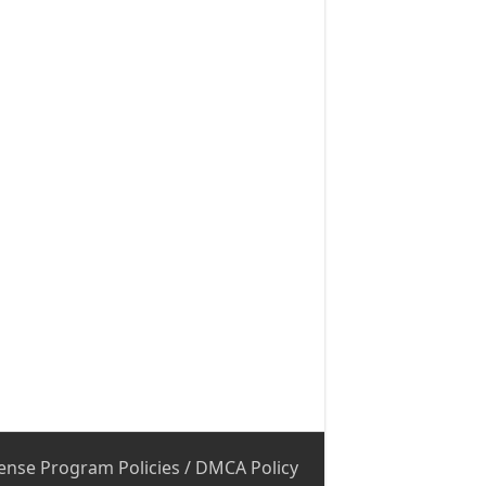
ense Program Policies
/
DMCA Policy