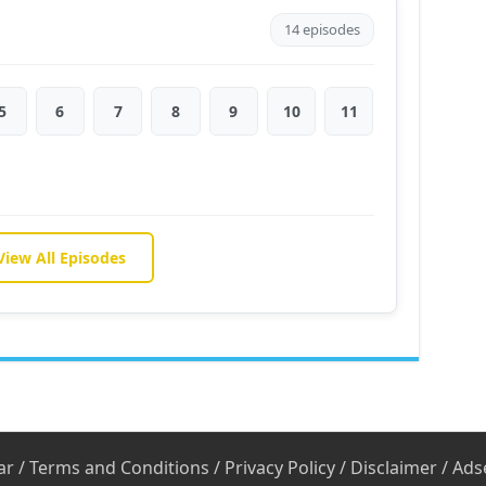
14 episodes
5
6
7
8
9
10
11
View All Episodes
ar
/
Terms and Conditions
/
Privacy Policy
/
Disclaimer
/
Ads