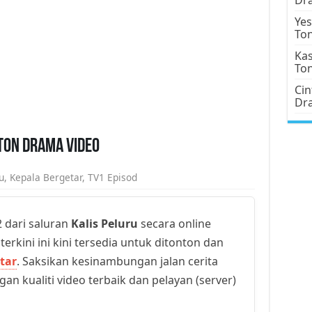
Yes
To
Kas
To
Cin
Dr
nton Drama Video
u
,
Kepala Bergetar
,
TV1 Episod
 dari saluran
Kalis Peluru
secara online
erkini ini kini tersedia untuk ditonton dan
tar
. Saksikan kesinambungan jalan cerita
an kualiti video terbaik dan pelayan (server)