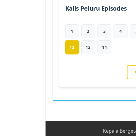
Kalis Peluru Episodes
1
2
3
4
12
13
14
Kepala Berget