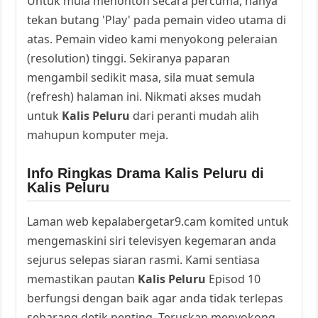
Untuk mula menonton secara percuma, hanya
tekan butang 'Play' pada pemain video utama di
atas. Pemain video kami menyokong peleraian
(resolution) tinggi. Sekiranya paparan
mengambil sedikit masa, sila muat semula
(refresh) halaman ini. Nikmati akses mudah
untuk
Kalis Peluru
dari peranti mudah alih
mahupun komputer meja.
Info Ringkas Drama Kalis Peluru di
Kalis Peluru
Laman web kepalabergetar9.cam komited untuk
mengemaskini siri televisyen kegemaran anda
sejurus selepas siaran rasmi. Kami sentiasa
memastikan pautan
Kalis Peluru
Episod 10
berfungsi dengan baik agar anda tidak terlepas
sebarang detik penting. Teruskan menyokong