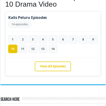
10 Drama Video
Kalis Peluru Episodes
14 episodes
1
2
3
4
5
6
7
8
9
10
11
12
13
14
View All Episodes
Search Here