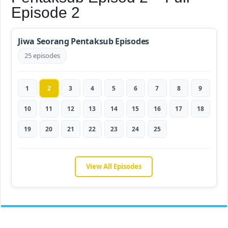
Episode 2
Jiwa Seorang Pentaksub Episodes
25 episodes
1
2
3
4
5
6
7
8
9
10
11
12
13
14
15
16
17
18
19
20
21
22
23
24
25
View All Episodes