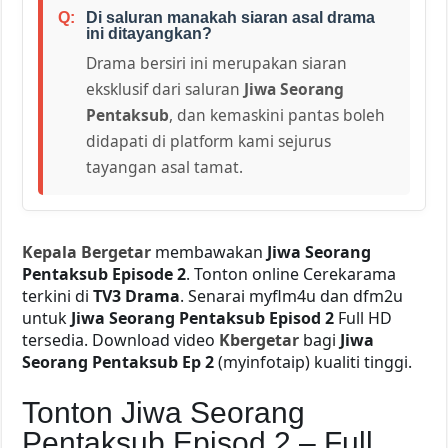
Di saluran manakah siaran asal drama
ini ditayangkan?
Drama bersiri ini merupakan siaran
eksklusif dari saluran
Jiwa Seorang
Pentaksub
, dan kemaskini pantas boleh
didapati di platform kami sejurus
tayangan asal tamat.
Kepala Bergetar
membawakan
Jiwa Seorang
Pentaksub Episode 2
. Tonton online Cerekarama
terkini di
TV3 Drama
. Senarai myflm4u dan dfm2u
untuk
Jiwa Seorang Pentaksub Episod 2
Full HD
tersedia. Download video
Kbergetar
bagi
Jiwa
Seorang Pentaksub Ep 2
(myinfotaip) kualiti tinggi.
Tonton Jiwa Seorang
Pentaksub Episod 2 – Full