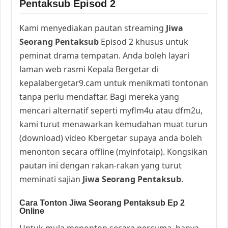
Pentaksub Episod 2
Kami menyediakan pautan streaming
Jiwa
Seorang Pentaksub
Episod 2 khusus untuk
peminat drama tempatan. Anda boleh layari
laman web rasmi Kepala Bergetar di
kepalabergetar9.cam untuk menikmati tontonan
tanpa perlu mendaftar. Bagi mereka yang
mencari alternatif seperti myflm4u atau dfm2u,
kami turut menawarkan kemudahan muat turun
(download) video Kbergetar supaya anda boleh
menonton secara offline (myinfotaip). Kongsikan
pautan ini dengan rakan-rakan yang turut
meminati sajian
Jiwa Seorang Pentaksub
.
Cara Tonton Jiwa Seorang Pentaksub Ep 2
Online
Untuk mula menonton secara percuma, hanya