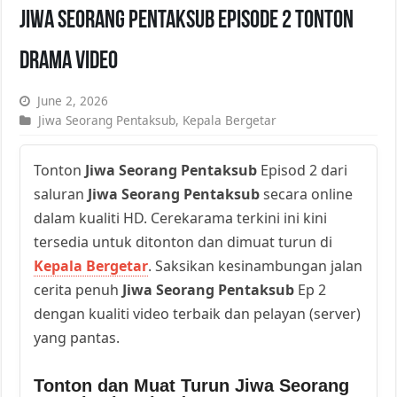
Jiwa Seorang Pentaksub Episode 2 Tonton
Drama Video
June 2, 2026
Jiwa Seorang Pentaksub
,
Kepala Bergetar
Tonton
Jiwa Seorang Pentaksub
Episod 2 dari
saluran
Jiwa Seorang Pentaksub
secara online
dalam kualiti HD. Cerekarama terkini ini kini
tersedia untuk ditonton dan dimuat turun di
Kepala Bergetar
. Saksikan kesinambungan jalan
cerita penuh
Jiwa Seorang Pentaksub
Ep 2
dengan kualiti video terbaik dan pelayan (server)
yang pantas.
Tonton dan Muat Turun Jiwa Seorang