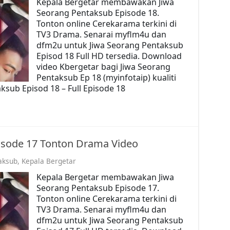
Kepala Bergetar membawakan Jiwa
Seorang Pentaksub Episode 18.
Tonton online Cerekarama terkini di
TV3 Drama. Senarai myflm4u dan
dfm2u untuk Jiwa Seorang Pentaksub
Episod 18 Full HD tersedia. Download
video Kbergetar bagi Jiwa Seorang
Pentaksub Ep 18 (myinfotaip) kualiti
ksub Episod 18 – Full Episode 18
isode 17 Tonton Drama Video
aksub
,
Kepala Bergetar
Kepala Bergetar membawakan Jiwa
Seorang Pentaksub Episode 17.
Tonton online Cerekarama terkini di
TV3 Drama. Senarai myflm4u dan
dfm2u untuk Jiwa Seorang Pentaksub