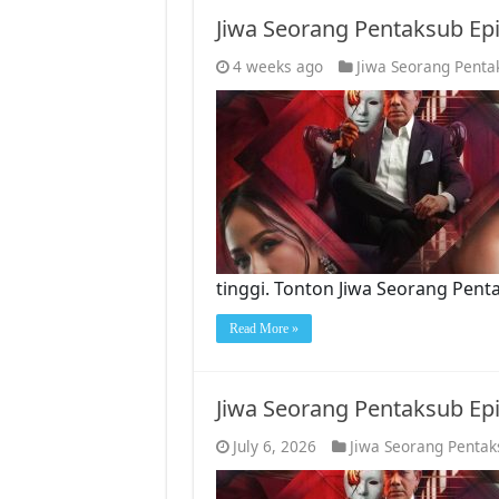
Jiwa Seorang Pentaksub Ep
4 weeks ago
Jiwa Seorang Penta
tinggi. Tonton Jiwa Seorang Penta
Read More »
Jiwa Seorang Pentaksub Ep
July 6, 2026
Jiwa Seorang Pentak