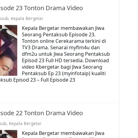
isode 23 Tonton Drama Video
ksub
,
Kepala Bergetar
Kepala Bergetar membawakan Jiwa
Seorang Pentaksub Episode 23.
Tonton online Cerekarama terkini di
TV3 Drama. Senarai myflm4u dan
dfm2u untuk Jiwa Seorang Pentaksub
Episod 23 Full HD tersedia. Download
video Kbergetar bagi Jiwa Seorang
Pentaksub Ep 23 (myinfotaip) kualiti
ksub Episod 23 – Full Episode 23
isode 22 Tonton Drama Video
sub
,
Kepala Bergetar
Kepala Bergetar membawakan Jiwa