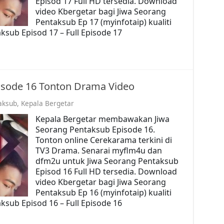
Episod 17 Full HD tersedia. Download
video Kbergetar bagi Jiwa Seorang
Pentaksub Ep 17 (myinfotaip) kualiti
ksub Episod 17 – Full Episode 17
isode 16 Tonton Drama Video
aksub
,
Kepala Bergetar
Kepala Bergetar membawakan Jiwa
Seorang Pentaksub Episode 16.
Tonton online Cerekarama terkini di
TV3 Drama. Senarai myflm4u dan
dfm2u untuk Jiwa Seorang Pentaksub
Episod 16 Full HD tersedia. Download
video Kbergetar bagi Jiwa Seorang
Pentaksub Ep 16 (myinfotaip) kualiti
ksub Episod 16 – Full Episode 16