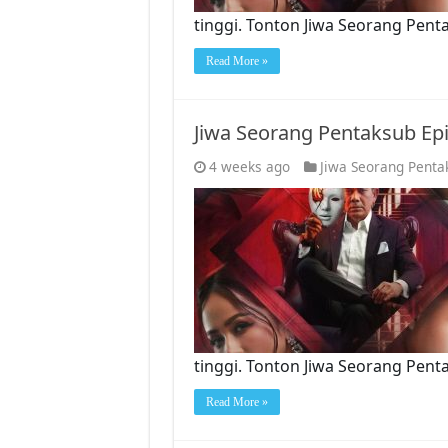
tinggi. Tonton Jiwa Seorang Penta
Read More »
Jiwa Seorang Pentaksub Ep
4 weeks ago
Jiwa Seorang Penta
tinggi. Tonton Jiwa Seorang Penta
Read More »