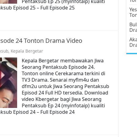
Pentaksub Ep 25 (myinfotaip) kualiti
ksub Episod 25 – Full Episode 25
Yes
To
Bul
Dr
Aka
isode 24 Tonton Drama Video
Dr
ksub
,
Kepala Bergetar
Kepala Bergetar membawakan Jiwa
Seorang Pentaksub Episode 24.
Tonton online Cerekarama terkini di
TV3 Drama. Senarai myflm4u dan
dfm2u untuk Jiwa Seorang Pentaksub
Episod 24 Full HD tersedia. Download
video Kbergetar bagi Jiwa Seorang
Pentaksub Ep 24 (myinfotaip) kualiti
ksub Episod 24 – Full Episode 24