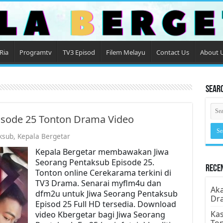
Ria
Programtv
TV3 Episod
Filem Melayu
Contact Us
About 
Sear
isode 25 Tonton Drama Video
ksub
,
Kepala Bergetar
Kepala Bergetar membawakan Jiwa
Seorang Pentaksub Episode 25.
Rece
Tonton online Cerekarama terkini di
TV3 Drama. Senarai myflm4u dan
Aka
dfm2u untuk Jiwa Seorang Pentaksub
Dr
Episod 25 Full HD tersedia. Download
Kas
video Kbergetar bagi Jiwa Seorang
To