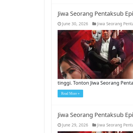
Jiwa Seorang Pentaksub Ep
June 30, 2026
Jiwa Seorang Pent
tinggi. Tonton Jiwa Seorang Penta
Read More »
Jiwa Seorang Pentaksub Ep
June 29, 2026
Jiwa Seorang Pent