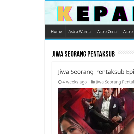
Home
Astro Warna
Astro Ceria
Astro 
Jiwa Seorang Pentaksub
Jiwa Seorang Pentaksub Ep
4 weeks ago
Jiwa Seorang Penta