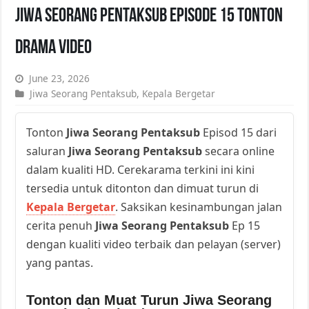
Jiwa Seorang Pentaksub Episode 15 Tonton
Drama Video
June 23, 2026
Jiwa Seorang Pentaksub
,
Kepala Bergetar
Tonton
Jiwa Seorang Pentaksub
Episod 15 dari
saluran
Jiwa Seorang Pentaksub
secara online
dalam kualiti HD. Cerekarama terkini ini kini
tersedia untuk ditonton dan dimuat turun di
Kepala Bergetar
. Saksikan kesinambungan jalan
cerita penuh
Jiwa Seorang Pentaksub
Ep 15
dengan kualiti video terbaik dan pelayan (server)
yang pantas.
Tonton dan Muat Turun Jiwa Seorang