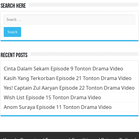
Search Here
Recent Posts
Cinta Dalam Sekam Episode 9 Tonton Drama Video
Kasih Yang Terkorban Episode 21 Tonton Drama Video
Yes! Captain Zul Aaryan Episode 22 Tonton Drama Video
Wish List Episode 15 Tonton Drama Video
Anom Suraya Episode 11 Tonton Drama Video