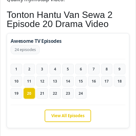
Tonton Hantu Van Sewa 2
Episode 20 Drama Video
Awesome TV Episodes
24 episodes
1
2
3
4
5
6
7
8
9
10
11
12
13
14
15
16
17
18
19
20
21
22
23
24
View All Episodes