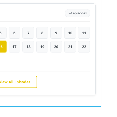
24 episodes
5
6
7
8
9
10
11
16
17
18
19
20
21
22
View All Episodes