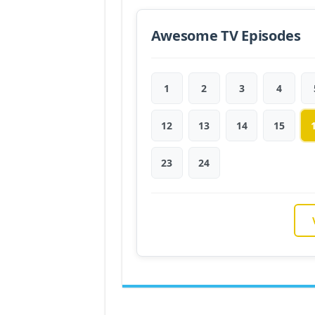
Awesome TV Episodes
1
2
3
4
12
13
14
15
23
24