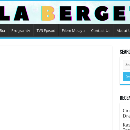
Ria
Programtv
TV3 Episod
Filem Melayu
Contact Us
About 
Sear
Rece
Cin
Dr
Kas
To