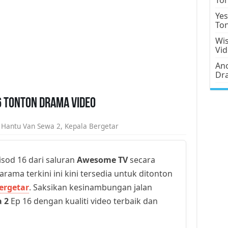
Yes
To
Wis
Vi
Ano
Dr
6 Tonton Drama Video
,
Hantu Van Sewa 2
,
Kepala Bergetar
sod 16 dari saluran
Awesome TV
secara
arama terkini ini kini tersedia untuk ditonton
ergetar
. Saksikan kesinambungan jalan
 2
Ep 16 dengan kualiti video terbaik dan