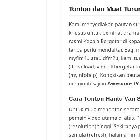
Tonton dan Muat Turu
Kami menyediakan pautan st
khusus untuk peminat drama 
rasmi Kepala Bergetar di kep
tanpa perlu mendaftar. Bagi m
myflm4u atau dfm2u, kami t
(download) video Kbergetar s
(myinfotaip). Kongsikan pauta
meminati sajian
Awesome TV
.
Cara Tonton Hantu Van S
Untuk mula menonton secara 
pemain video utama di atas. 
(resolution) tinggi. Sekirany
semula (refresh) halaman ini