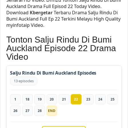
Auckland
Drama Full Episod 22 Today Video.
Download
Kbergetar
Terbaru Drama Salju Rindu Di
Bumi Auckland Full Ep 22 Terkini Melayu High Quality
myinfotaip Video.
Tonton Salju Rindu Di Bumi
Auckland Episode 22 Drama
Video
Salju Rindu Di Bumi Auckland Episodes
13 episodes
1
18
19
20
21
22
23
24
25
26
27
28
END