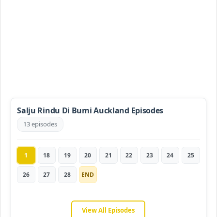
Salju Rindu Di Bumi Auckland Episodes
13 episodes
1
18
19
20
21
22
23
24
25
26
27
28
END
View All Episodes