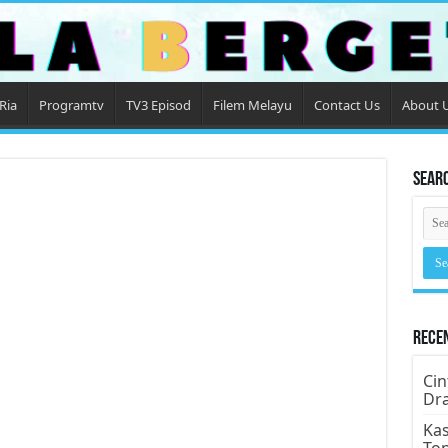
Ria
Programtv
TV3 Episod
Filem Melayu
Contact Us
About 
Sear
Rece
Cin
Dr
Kas
To