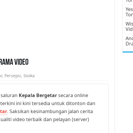
Yes
To
Wis
Vi
Ano
Dr
Drama Video
r
,
Persepsi
,
Sooka
 saluran
Kepala Bergetar
secara online
erkini ini kini tersedia untuk ditonton dan
tar
. Saksikan kesinambungan jalan cerita
aliti video terbaik dan pelayan (server)