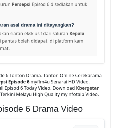
turun
Persepsi
Episod 6 disediakan untuk
aran asal drama ini ditayangkan?
kan siaran eksklusif dari saluran
Kepala
i pantas boleh didapati di platform kami
amat.
ode 6 Tonton Drama. Tonton Online Cerekarama
psi Episode 6
myflm4u Senarai HD Video.
ll Episod 6 Today Video. Download
Kbergetar
Terkini Melayu High Quality myinfotaip Video.
pisode 6 Drama Video