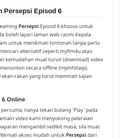
n Persepsi Episod 6
reaming
Persepsi
Episod 6 khusus untuk
a boleh layari laman web rasmi Kepala
cam untuk menikmati tontonan tanpa perlu
mencari alternatif seperti myflm4u atau
an kemudahan muat turun (download) video
menonton secara offline (myinfotaip).
rakan-rakan yang turut meminati sajian
 6 Online
percuma, hanya tekan butang 'Play' pada
Pemain video kami menyokong peleraian
a paparan mengambil sedikit masa, sila muat
. Nikmati akses mudah untuk
Persepsi
dari