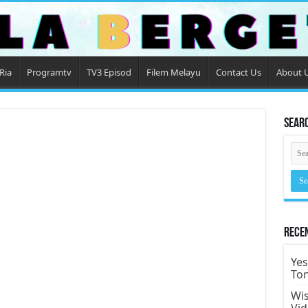
Ria
Programtv
TV3 Episod
Filem Melayu
Contact Us
About 
Sear
Rece
Yes
To
Wis
Vi