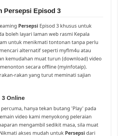
n Persepsi Episod 3
reaming
Persepsi
Episod 3 khusus untuk
a boleh layari laman web rasmi Kepala
cam untuk menikmati tontonan tanpa perlu
mencari alternatif seperti myflm4u atau
an kemudahan muat turun (download) video
menonton secara offline (myinfotaip).
rakan-rakan yang turut meminati sajian
 3 Online
percuma, hanya tekan butang 'Play' pada
Pemain video kami menyokong peleraian
a paparan mengambil sedikit masa, sila muat
. Nikmati akses mudah untuk
Persepsi
dari