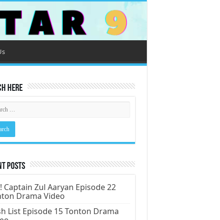
Us
ch Here
nt Posts
! Captain Zul Aaryan Episode 22
nton Drama Video
h List Episode 15 Tonton Drama
deo