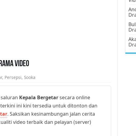
Ano
Dr
Bul
Dr
Aka
Dr
Drama Video
r
,
Persepsi
,
Sooka
 saluran
Kepala Bergetar
secara online
erkini ini kini tersedia untuk ditonton dan
tar
. Saksikan kesinambungan jalan cerita
aliti video terbaik dan pelayan (server)