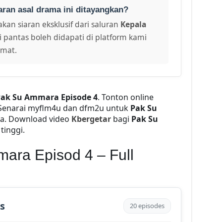
aran asal drama ini ditayangkan?
kan siaran eksklusif dari saluran
Kepala
i pantas boleh didapati di platform kami
amat.
ak Su Ammara Episode 4
. Tonton online
 Senarai myflm4u dan dfm2u untuk
Pak Su
ia. Download video
Kbergetar
bagi
Pak Su
tinggi.
ara Episod 4 – Full
s
20 episodes