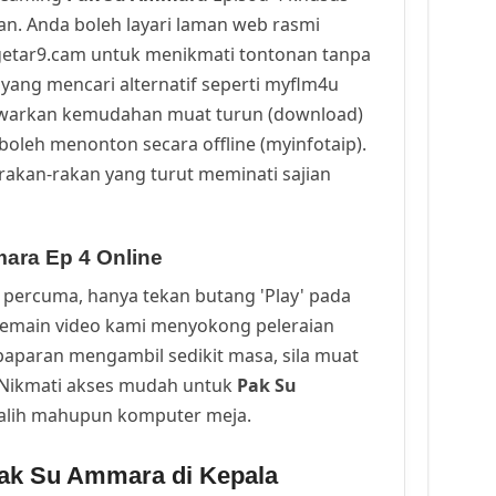
n. Anda boleh layari laman web rasmi
getar9.cam untuk menikmati tontonan tanpa
yang mencari alternatif seperti myflm4u
awarkan kemudahan muat turun (download)
oleh menonton secara offline (myinfotaip).
rakan-rakan yang turut meminati sajian
ara Ep 4 Online
percuma, hanya tekan butang 'Play' pada
Pemain video kami menyokong peleraian
a paparan mengambil sedikit masa, sila muat
. Nikmati akses mudah untuk
Pak Su
 alih mahupun komputer meja.
ak Su Ammara di Kepala