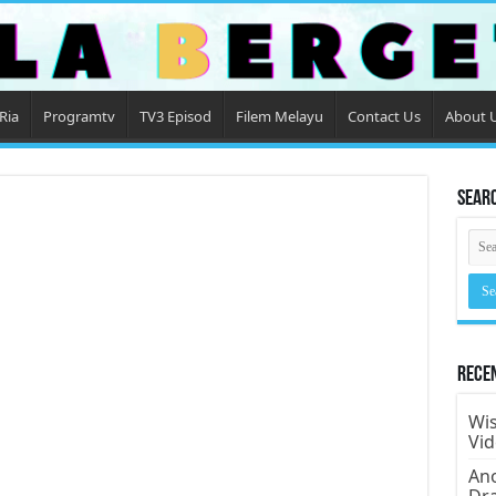
Ria
Programtv
TV3 Episod
Filem Melayu
Contact Us
About 
Sear
Rece
Wis
Vi
Ano
Dr