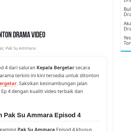
Bul
Dr
Aka
Dr
nton Drama Video
Yes
To
ar
,
Pak Su Ammara
d 4 dari saluran
Kepala Bergetar
secara
arama terkini ini kini tersedia untuk ditonton
ergetar
. Saksikan kesinambungan jalan
Ep 4 dengan kualiti video terbaik dan
un Pak Su Ammara Episod 4
reaming
Pak Su Ammara
Episod 4 khusus