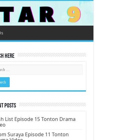
Us
ch Here
nt Posts
h List Episode 15 Tonton Drama
deo
m Suraya Episode 11 Tonton
ama Video