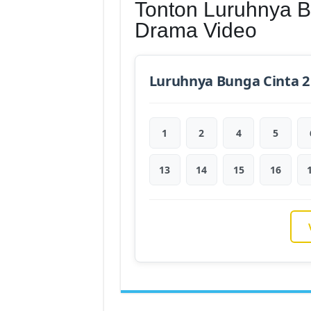
Tonton Luruhnya B
Drama Video
Luruhnya Bunga Cinta 2
1
2
4
5
13
14
15
16