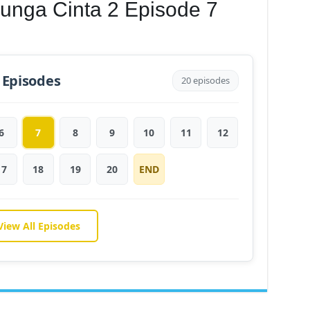
unga Cinta 2 Episode 7
 Episodes
20 episodes
6
7
8
9
10
11
12
17
18
19
20
END
View All Episodes