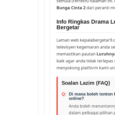
semula (refresh) halaman ini
Bunga Cinta 2
dari peranti 
Info Ringkas Drama L
Bergetar
Laman web kepalabergetar9.c
televisyen kegemaran anda sej
memastikan pautan
Luruhnya
baik agar anda tidak terlepas
menyokong platform kami unt
Soalan Lazim (FAQ)
Di mana boleh tonton 
online?
Anda boleh menontonny
dalam pelbagai pilihan 