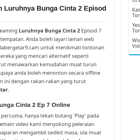
n Luruhnya Bunga Cinta 2 Episod
Kas
To
Yes
reaming
Luruhnya Bunga Cinta 2
Episod 7
To
tempatan. Anda boleh layari laman web
Wis
Vi
alabergetar9.cam untuk menikmati tontonan
ereka yang mencari alternatif seperti
urut menawarkan kemudahan muat turun
upaya anda boleh menonton secara offline
n ini dengan rakan-rakan yang turut
tar
.
nga Cinta 2 Ep 7 Online
percuma, hanya tekan butang 'Play' pada
Pemain video kami menyokong peleraian
a paparan mengambil sedikit masa, sila muat