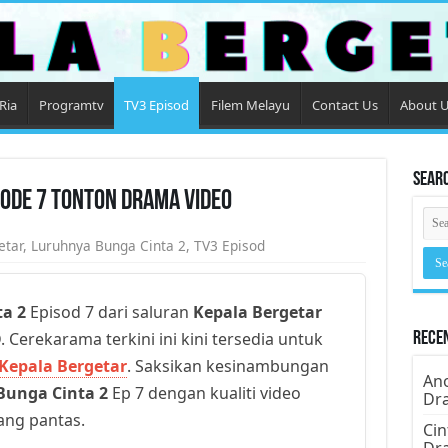
Ria
Programtv
TV3 Episod
Filem Melayu
Contact Us
About 
Sear
sode 7 Tonton Drama Video
etar
,
Luruhnya Bunga Cinta 2
,
TV3 Episod
a 2
Episod 7 dari saluran
Kepala Bergetar
. Cerekarama terkini ini kini tersedia untuk
Rece
Kepala Bergetar
. Saksikan kesinambungan
Ano
Bunga Cinta 2
Ep 7 dengan kualiti video
Dr
yang pantas.
Cin
Dr