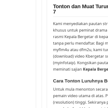
Tonton dan Muat Turu
7
Kami menyediakan pautan st
khusus untuk peminat drama 
rasmi Kepala Bergetar di kep
tanpa perlu mendaftar. Bagi m
myflm4u atau dfm2u, kami t
(download) video Kbergetar s
(myinfotaip). Kongsikan pauta
meminati sajian
Kepala Berge
Cara Tonton Luruhnya Bu
Untuk mula menonton secara 
pemain video utama di atas. 
(resolution) tinggi. Sekirany