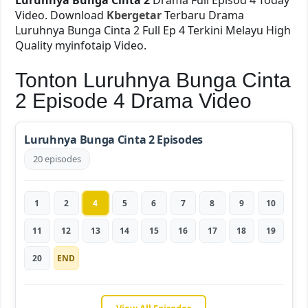
Video. Download
Kbergetar
Terbaru Drama
Luruhnya Bunga Cinta 2 Full Ep 4 Terkini Melayu High
Quality myinfotaip Video.
Tonton Luruhnya Bunga Cinta
2 Episode 4 Drama Video
Luruhnya Bunga Cinta 2 Episodes
20 episodes
1
2
4
5
6
7
8
9
10
11
12
13
14
15
16
17
18
19
20
END