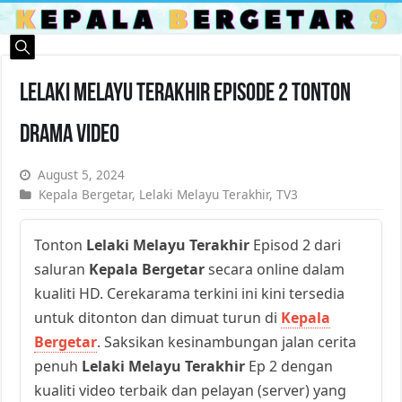
Lelaki Melayu Terakhir Episode 2 Tonton
Drama Video
August 5, 2024
Kepala Bergetar
,
Lelaki Melayu Terakhir
,
TV3
Tonton
Lelaki Melayu Terakhir
Episod 2 dari
saluran
Kepala Bergetar
secara online dalam
kualiti HD. Cerekarama terkini ini kini tersedia
untuk ditonton dan dimuat turun di
Kepala
Bergetar
. Saksikan kesinambungan jalan cerita
penuh
Lelaki Melayu Terakhir
Ep 2 dengan
kualiti video terbaik dan pelayan (server) yang