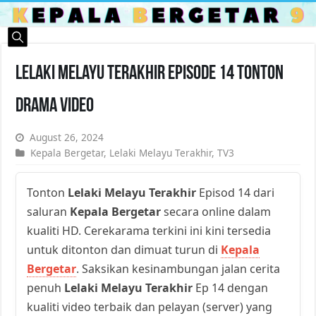
Lelaki Melayu Terakhir Episode 14 Tonton
Drama Video
August 26, 2024
Kepala Bergetar
,
Lelaki Melayu Terakhir
,
TV3
Tonton
Lelaki Melayu Terakhir
Episod 14 dari
saluran
Kepala Bergetar
secara online dalam
kualiti HD. Cerekarama terkini ini kini tersedia
untuk ditonton dan dimuat turun di
Kepala
Bergetar
. Saksikan kesinambungan jalan cerita
penuh
Lelaki Melayu Terakhir
Ep 14 dengan
kualiti video terbaik dan pelayan (server) yang