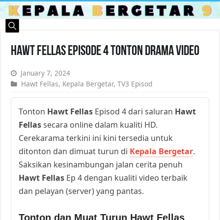
Hawt Fellas Episode 4 Tonton Drama Video
January 7, 2024
Hawt Fellas
,
Kepala Bergetar
,
TV3 Episod
Tonton
Hawt Fellas
Episod 4 dari saluran
Hawt
Fellas
secara online dalam kualiti HD.
Cerekarama terkini ini kini tersedia untuk
ditonton dan dimuat turun di
Kepala Bergetar
.
Saksikan kesinambungan jalan cerita penuh
Hawt Fellas
Ep 4 dengan kualiti video terbaik
dan pelayan (server) yang pantas.
Tonton dan Muat Turun Hawt Fellas