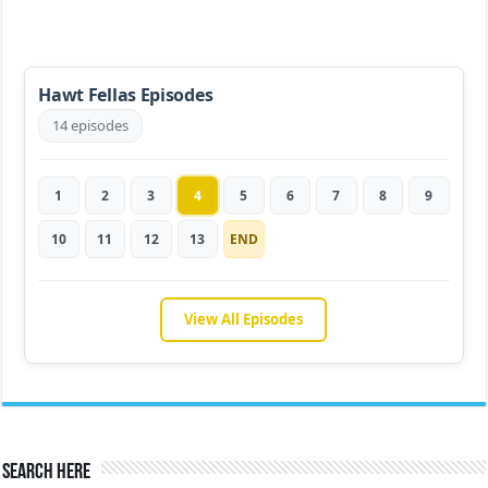
Hawt Fellas Episodes
14 episodes
1
2
3
4
5
6
7
8
9
10
11
12
13
END
View All Episodes
Search Here